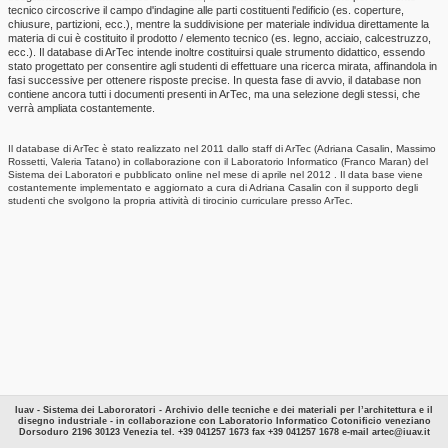
tecnico circoscrive il campo d'indagine alle parti costituenti l'edificio (es. coperture,
chiusure, partizioni, ecc.), mentre la suddivisione per materiale individua direttamente la
materia di cui è costituito il prodotto / elemento tecnico (es. legno, acciaio, calcestruzzo,
ecc.). Il database di ArTec intende inoltre costituirsi quale strumento didattico, essendo
stato progettato per consentire agli studenti di effettuare una ricerca mirata, affinandola in
fasi successive per ottenere risposte precise. In questa fase di avvio, il database non
contiene ancora tutti i documenti presenti in ArTec, ma una selezione degli stessi, che
verrà ampliata costantemente.
Il database di ArTec è stato realizzato nel 2011 dallo staff di ArTec (Adriana Casalin, Massimo
Rossetti, Valeria Tatano) in collaborazione con il Laboratorio Informatico (Franco Maran) del
Sistema dei Laboratori e pubblicato online nel mese di aprile nel 2012 . Il data base viene
costantemente implementato e aggiornato a cura di Adriana Casalin con il supporto degli
studenti che svolgono la propria attività di tirocinio curriculare presso ArTec.
Iuav - Sistema dei Labororatori - Archivio delle tecniche e dei materiali per l’architettura e il
disegno industriale - in collaborazione con Laboratorio Informatico Cotonificio veneziano
Dorsoduro 2196 30123 Venezia tel. +39 041257 1673 fax +39 041257 1678 e-mail artec@iuav.it