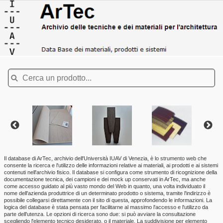
Il database di ArTec, archivio dell'Università IUAV di Venezia, è lo strumento web che
consente la ricerca e l'utilizzo delle informazioni relative ai materiali, ai prodotti e ai sistemi
contenuti nell'archivio fisico. Il database si configura come strumento di ricognizione della
documentazione tecnica, dei campioni e dei mock up conservati in ArTec, ma anche
come accesso guidato al più vasto mondo del Web in quanto, una volta individuato il
nome dell'azienda produttrice di un determinato prodotto o sistema, tramite l'indirizzo è
possibile collegarsi direttamente con il sito di questa, approfondendo le informazioni. La
logica del database è stata pensata per facilitarne al massimo l'accesso e l'utilizzo da
parte dell'utenza. Le opzioni di ricerca sono due: si può avviare la consultazione
scegliendo l'elemento tecnico desiderato, o il materiale. La suddivisione per elemento